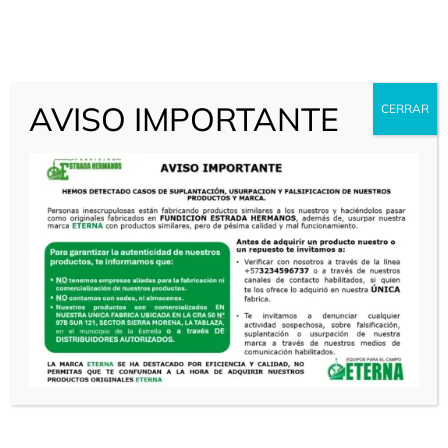
Experiencia
70 Años Innovando
AVISO IMPORTANTE
CERRAR
Tecnólogia
Centros De Mecanizado
Respaldo
Soporte – Repuestos
Calidad
Garantía Y Servicio